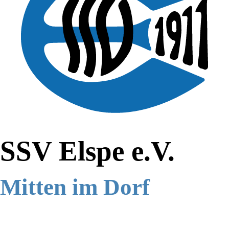
SSV Elspe e.V.
Mitten im Dorf