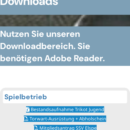
Downloads
Nutzen Sie unseren
Downloadbereich. Sie
benötigen Adobe Reader.
Spielbetrieb
Bestandsaufnahme Trikot Jugend
Torwart-Ausrüstung + Abholschein
Mitgliedsantrag SSV Elspe