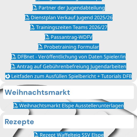
Partner der Jugendabteilung
Dienstplan Verkauf Jugend 2025/26
Trainingszeiten Teams 2026/27
Passantrag-WDFV
Probetraining Formular
DFBnet - Veröffentlichung von Daten Spieler/in
Antrag auf Gebührenbefreiung Jugendarbeiten
Leitfaden zum Ausfüllen Spielbericht + Tutorials DFB
Weihnachtsmarkt
Weihnachtsmarkt Elspe Ausstellerunterlagen
Rezepte
Rezept Waffelteig SSV Elspe