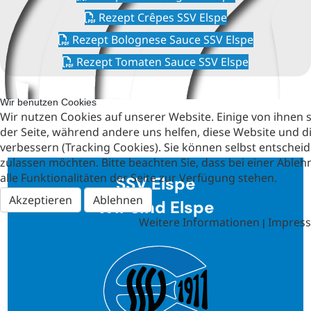
Rezept Crêpes SSV Elspe
Rezept Bolognese Sauce SSV Elspe
Rezept Tomaten Sauce SSV Elspe
Wir benutzen Cookies
Wir nutzen Cookies auf unserer Website. Einige von ihnen si
der Seite, während andere uns helfen, diese Website und d
verbessern (Tracking Cookies). Sie können selbst entscheid
zulassen möchten. Bitte beachten Sie, dass bei einer Abl
alle Funktionalitäten der Seite zur Verfügung stehen.
SSV Elspe
Akzeptieren
Ablehnen
Wir sind Elspe
Weitere Informationen
Impres
|