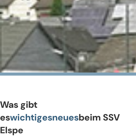
Was gibt
es
wichtiges
neues
beim SSV
Elspe